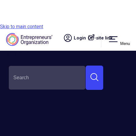
Skip to main content
Login
Off-site link.
Menu
Site navigation
Conferência Global de
Liderança Organizada
pela Entrepreneurs'
Organization Reúne e
Capacita Mais de