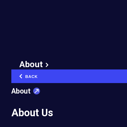
1.600 Membros
Empreendedores no
Havaí
English
|
Español
|
Português
|
日本語
|
中文
About
Líderes de pensamiento, tales como Guy
BACK
‹
Kawasaki, Deepak Chopra y Marcus Lemonis,
About
atraen, inspiran.
About Us