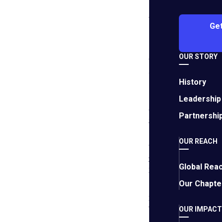
“此次分会成立是对
Get
EO 大湾区都市分会
OUR STORY
都市分会和 EO 
成为亚洲的桥梁和国际
History
EO 大湾区都市分会
Leadership
在香港。他是 Arc O
Partnershi
利亚和亚洲拥有数十
OUR REACH
“成立该分会的一个
地会员服务。” Da
Global Rea
不是普通话为通用语
Our Chapte
25位创始会员代表了
下。该分会希望在五
OUR IMPACT
入分会时都必须证明