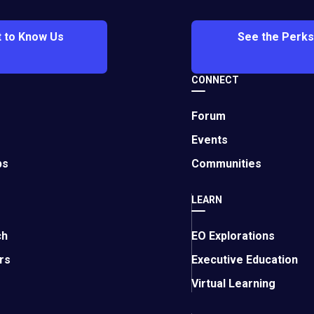
本地和国际企业家联系与协作的见证。”
 to Know Us
See the Perks
的架构与其他面向外籍企业家的繁荣地区 EO 分会类似，如 EO 北
CONNECT
关西都市分会。“这些分会的战略价值在于，它们能在本地商业环境
联络枢纽。”David 补充道。
Forum
首任分会委员是相对较新的 EO 会员
David McCann
，他是一名爱
Events
rient Pacific Capital 的创始人，这是一家商业银行和家族
ps
Communities
年的创业经验。
LEARN
重要原因是，该地区的现有分会——香港、深圳和广州分会——已
vid McCann 表示，“而我们认为需要一个分会，来容纳那些在该
ch
EO Explorations
言的企业家。”
rs
Executive Education
21个不同行业。他们的企业收入中位数为500万美元，其中四名
Virtual Learning
年内发展到120名会员。作为获得会员资格的条件，任何行业的
其年收入至少为100万美元。