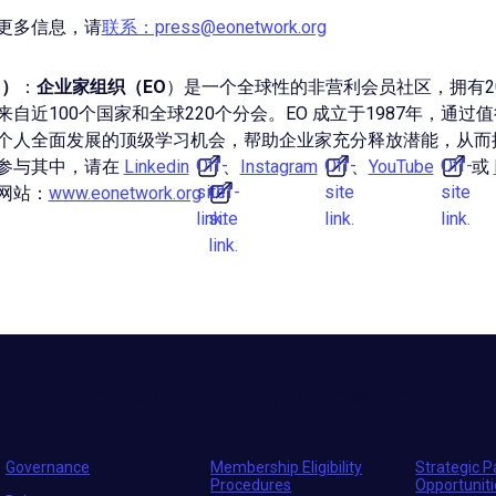
更多信息，请
联系：press@eonetwork.org
O）
：
企业家组织（EO
）是一个全球性的非营利会员社区，拥有20
自近100个国家和全球220个分会。EO 成立于1987年，通过
个人全面发展的顶级学习机会，帮助企业家充分释放潜能，从而
Off-
Off-
Off-
参与其中，请在
Linkedin
、
Instagram
、
YouTube
或
site
Off-
site
site
网站：
www.eonetwork.org
link.
site
link.
link.
link.
Move the world forward
with the world’s larges
Governance
Membership Eligibility
Strategic P
Procedures
Opportunit