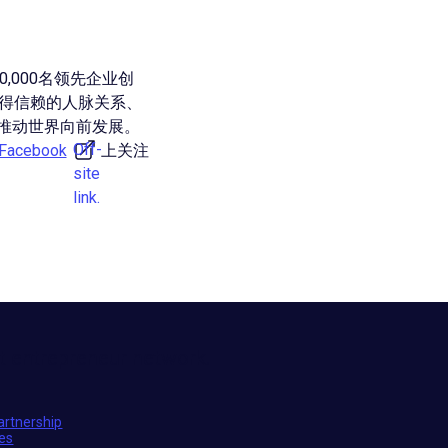
,000名领先企业创
值得信赖的人脉关系、
推动世界向前发展。
Off-
Facebook
上关注
site
link.
t entrepreneur network.
artnership
ies