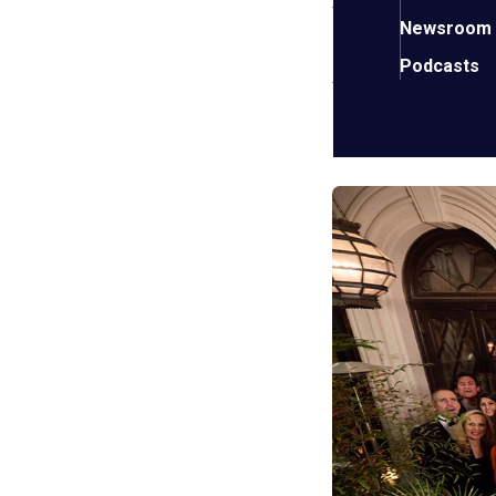
Newsroom
EO 大湾区都市分
Podcasts
活伴侣，以及其他附近
Pujara
和新任 EO 
Cheung
（EO Hong