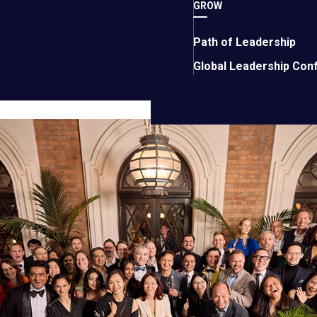
GROW
会于3月9日在香港举行了启动派对。大约有60人出席，包括创始
Path of Leadership
 EO 分会的 EO 会员。出席活动的还有 EO 临时执行董事兼
Global Leadership Con
全球董事会主席
Joaquín Cordero
（EO Guatemala）、EO 全
 Kong）和
Julie Vergara
（EO Philippines South）。