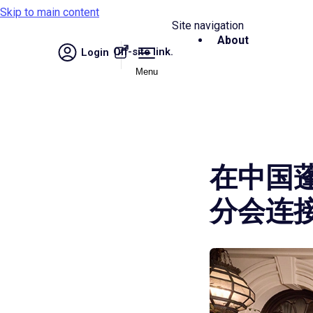
Skip to main content
Site navigation
About
Off-site link.
Login
Menu
在中国蓬
分会连