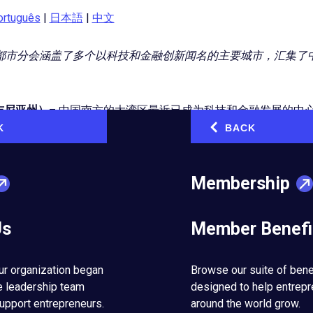
ortuguês
|
日本語
|
中文
湾区都市分会涵盖了多个以科技和金融创新闻名的主要城市，汇集了
吉尼亚州）
– 中国南方的大湾区最近已成为科技和金融发展的中
所在地。
EO 大湾区都市分会
由25位创始会员组成，他们热衷于在
K
BACK
‹
地区已成为创新者的天堂，具备良好的发展潜力。该分会的 EO 
在中国访问并开展业务。
Membership
沿海地区，涵盖香港、澳门、深圳和广州等城市。虽然只占中国
占中国国内生产总值的12%。该地区的 GDP 约为2万亿美元，
Us
Member Benefi
排名第11位，与加拿大和巴西等大型经济体相当。
经济活力的地理位置相结合，可以为多元化的会员群体、开展学
ur organization began
Browse our suite of bene
遇。”拥有11年 EO 会员资历的
David Chan
表示，他通过附近
e leadership team
designed to help entrep
将担任 EO 2025/2026财年的北亚区域候任主席。
upport entrepreneurs.
around the world grow.