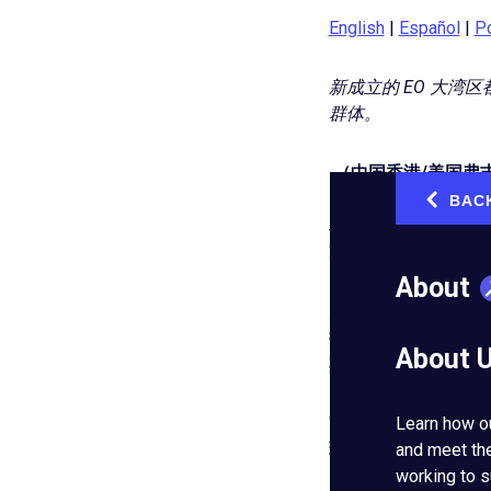
English
|
Español
|
P
新成立的 EO 大
群体。
（中国香港/美国弗
（EO）最新分会的
BAC
‹
卓越的创业精神，该
家，但大部分时间都
About
大湾区位于中国南部
拥有8600万人口，
About 
其 GDP 将在全球
“这些企业家与充满
Learn how o
球创业文化带来巨大机
and meet th
了 EO。David 还
working to s